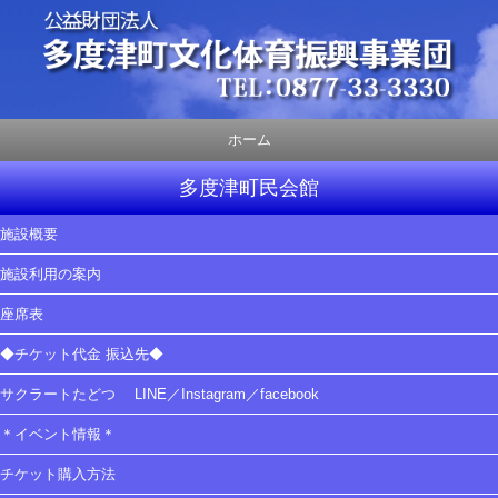
ホーム
多度津町民会館
施設概要
施設利用の案内
座席表
◆チケット代金 振込先◆
サクラートたどつ LINE／Instagram／facebook
＊イベント情報＊
チケット購入方法