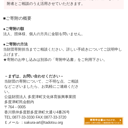
附者とご相談のうえ活用させていただきます。
■ご寄附の概要
●ご寄附の額
法人、団体様、個人の方共に金額を問いません。
●ご寄附の方法
当財団寄附担当までご相談ください。詳しい手続きについてご説明申し
上げます。
★寄附のお申し込みは別添の「寄附申込書」をご利用下さい。
－まずは、お問い合わせください－
当財団の寄附について、ご不明な点、ご相談
などございましたら、お気軽にご連絡くださ
い。
公益財団法人 多度津町文化体育振興事業団
多度津町民会館内
〒764－0005
香川県仲多度郡多度津町大通り4番26号
TEL:0877-33-3330 FAX:0877-33-3720
Ｅメール ：sakura-art@tadotsu.org